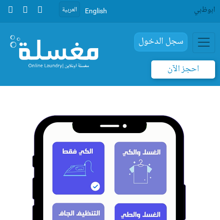
اﺑوظﺑﻲ
العربية
English
سجل الدخول
احجز الآن